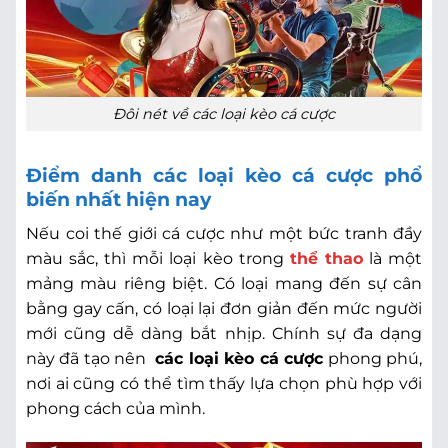
Đôi nét về các loại kèo cá cược
Điểm danh các loại kèo cá cược phổ
biến nhất hiện nay
Nếu coi thế giới cá cược như một bức tranh đầy
màu sắc, thì mỗi loại kèo trong
thể thao
là một
mảng màu riêng biệt. Có loại mang đến sự cân
bằng gay cấn, có loại lại đơn giản đến mức người
mới cũng dễ dàng bắt nhịp. Chính sự đa dạng
này đã tạo nên
các loại kèo cá cược
phong phú,
nơi ai cũng có thể tìm thấy lựa chọn phù hợp với
phong cách của mình.