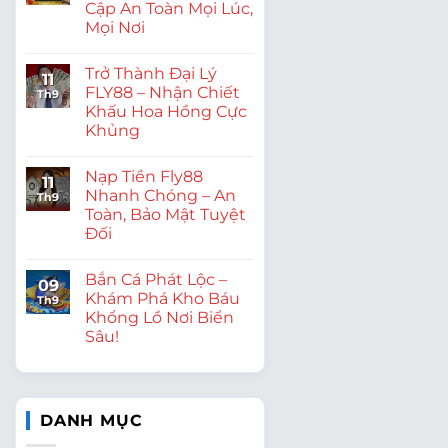
Cập An Toàn Mọi Lúc,
Mọi Nơi
Trở Thành Đại Lý
11
FLY88 – Nhận Chiết
Th9
Khấu Hoa Hồng Cực
Khủng
Nạp Tiền Fly88
11
Nhanh Chóng – An
Th9
Toàn, Bảo Mật Tuyệt
Đối
Bắn Cá Phát Lộc –
09
Khám Phá Kho Báu
Th9
Khổng Lồ Nơi Biển
Sâu!
DANH MỤC