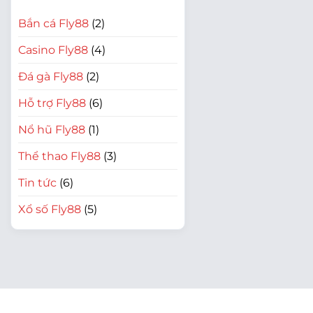
Bắn cá Fly88
(2)
Casino Fly88
(4)
Đá gà Fly88
(2)
Hỗ trợ Fly88
(6)
Nổ hũ Fly88
(1)
Thể thao Fly88
(3)
Tin tức
(6)
Xổ số Fly88
(5)