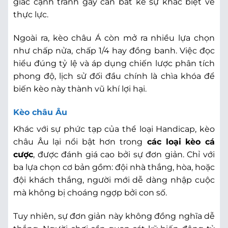
giác cạnh tranh gay cấn bất kể sự khác biệt về
thực lực.
Ngoài ra, kèo châu Á còn mở ra nhiều lựa chọn
như chấp nửa, chấp 1/4 hay đồng banh. Việc đọc
hiểu đúng tỷ lệ và áp dụng chiến lược phân tích
phong độ, lịch sử đối đầu chính là chìa khóa để
biến kèo này thành vũ khí lợi hại.
Kèo châu Âu
Khác với sự phức tạp của thể loại Handicap, kèo
châu Âu lại nổi bật hơn trong
các loại kèo cá
cược
, được đánh giá cao bởi sự đơn giản. Chỉ với
ba lựa chọn cơ bản gồm: đội nhà thắng, hòa, hoặc
đội khách thắng, người mới dễ dàng nhập cuộc
mà không bị choáng ngợp bởi con số.
Tuy nhiên, sự đơn giản này không đồng nghĩa dễ