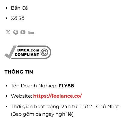
Bắn Cá
Xổ Số
THÔNG TIN
Tên Doanh Nghiệp:
FLY88
Website:
https://feelance.co/
Thời gian hoạt động: 24h từ Thứ 2 - Chủ Nhật
(Bao gồm cả ngày nghỉ lễ)