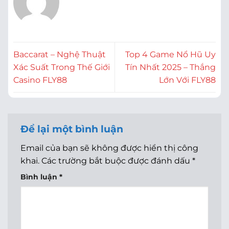
Baccarat – Nghệ Thuật
Top 4 Game Nổ Hũ Uy
Xác Suất Trong Thế Giới
Tín Nhất 2025 – Thắng
Casino FLY88
Lớn Với FLY88
Để lại một bình luận
Email của bạn sẽ không được hiển thị công
khai.
Các trường bắt buộc được đánh dấu
*
Bình luận
*