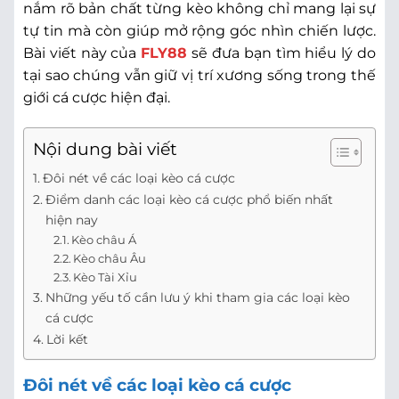
nắm rõ bản chất từng kèo không chỉ mang lại sự
tự tin mà còn giúp mở rộng góc nhìn chiến lược.
Bài viết này của
FLY88
sẽ đưa bạn tìm hiểu lý do
tại sao chúng vẫn giữ vị trí xương sống trong thế
giới cá cược hiện đại.
Nội dung bài viết
Đôi nét về các loại kèo cá cược
Điểm danh các loại kèo cá cược phổ biến nhất
hiện nay
Kèo châu Á
Kèo châu Âu
Kèo Tài Xỉu
Những yếu tố cần lưu ý khi tham gia các loại kèo
cá cược
Lời kết
Đôi nét về các loại kèo cá cược