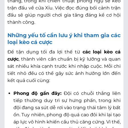
thắng, trong khi chiến thuật phòng ngự sẽ kéo
trận đấu về cửa Xỉu. Việc đọc đúng bối cảnh trận
đấu sẽ giúp người chơi gia tăng đáng kể cơ hội
thành công.
Những yếu tố cần lưu ý khi tham gia các
loại kèo cá cược
Để tận dụng tối đa lợi thế từ
các loại kèo cá
cược
, thành viên cần chuẩn bị kỹ lưỡng và quan
sát nhiều khía cạnh trước khi nhập cuộc. Mỗi chi
tiết nhỏ đều có thể gây sức ảnh hưởng lớn đến
kết quả cuối cùng:
Phong độ gần đây:
Đội có chuỗi thắng liên
tiếp thường duy trì sự hưng phấn, trong khi
đội đang sa sút dễ rơi vào trạng thái tâm lý bất
ổn. Tuy nhiên, phong độ quá cao đôi khi lại tạo
áp lực vô hình khiến cầu thủ căng cứng. Vì thế,